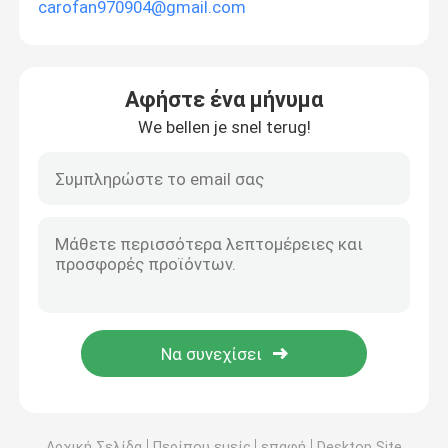
carofan970904@gmail.com
Αφήστε ένα μήνυμα
We bellen je snel terug!
Αρχική Σελίδα
Περίπου εμείς
επαφή
Desktop Site