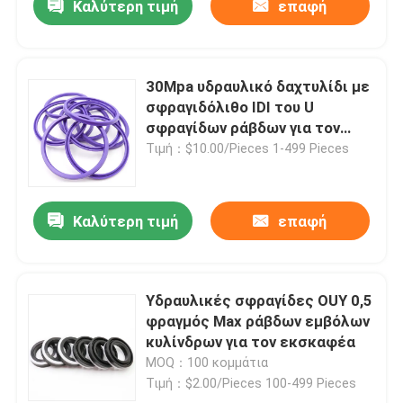
Καλύτερη τιμή
επαφή
30Mpa υδραυλικό δαχτυλίδι με
σφραγιδόλιθο IDI του U
σφραγίδων ράβδων για τον
εκσκαφέα αντιολισθητικών
Τιμή：$10.00/Pieces 1-499 Pieces
αλυσίδων
Καλύτερη τιμή
επαφή
Υδραυλικές σφραγίδες OUY 0,5
φραγμός Max ράβδων εμβόλων
κυλίνδρων για τον εκσκαφέα
MOQ：100 κομμάτια
Τιμή：$2.00/Pieces 100-499 Pieces