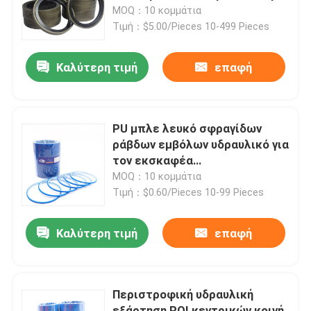
τη ΓΆΤΑ
MOQ：10 κομμάτια
Τιμή：$5.00/Pieces 10-499 Pieces
Περίπου εμείς
Καλύτερη τιμή
επαφή
Γύρος εργοστασίων
Ποιοτικός έλεγχος
PU μπλε λευκό σφραγίδων
ράβδων εμβόλων υδραυλικό για
τον εκσκαφέα
Μας ελάτε σε επαφή με
αντιολισθητικών αλυσίδων
MOQ：10 κομμάτια
Τιμή：$0.60/Pieces 10-99 Pieces
Ειδήσεις
Καλύτερη τιμή
επαφή
Περιπτώσεις
Περιστροφική υδραυλική
Υδραυλική εξάρτηση σφραγίδων διακοπτών
εξάρτηση ROI κεντρικών κοινή