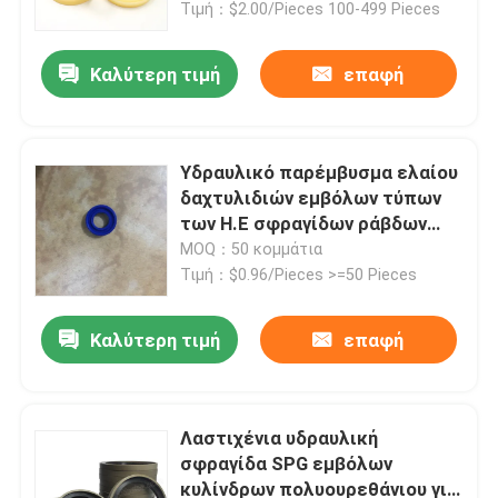
Τιμή：$2.00/Pieces 100-499 Pieces
Καλύτερη τιμή
επαφή
Υδραυλικό παρέμβυσμα ελαίου
δαχτυλιδιών εμβόλων τύπων
των Η.Ε σφραγίδων ράβδων
εκσκαφέων αντιολισθητικών
MOQ：50 κομμάτια
αλυσίδων
Τιμή：$0.96/Pieces >=50 Pieces
Καλύτερη τιμή
επαφή
Σπίτι
Προϊόντα
Λαστιχένια υδραυλική
σφραγίδα SPG εμβόλων
κυλίνδρων πολυουρεθάνιου για
Βίντεο