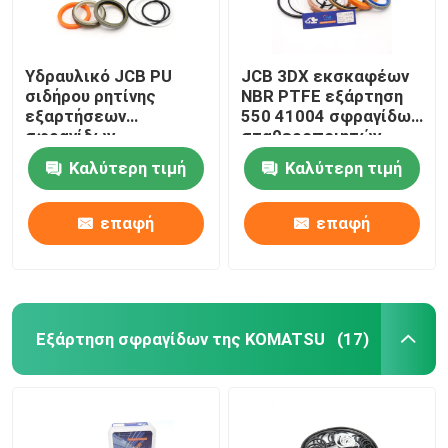
Υδραυλικό JCB PU
JCB 3DX εκσκαφέων
σιδήρου ρητίνης
NBR PTFE εξάρτηση
εξαρτήσεων
550 41004 σφραγίδων
σφραγίδων
σταθεροποιητών
λαστιχένιο υλικό για
Καλύτερη τιμή
Καλύτερη τιμή
332Y-5599
επαφή
επαφή
Εξάρτηση σφραγίδων της KOMATSU
(17)