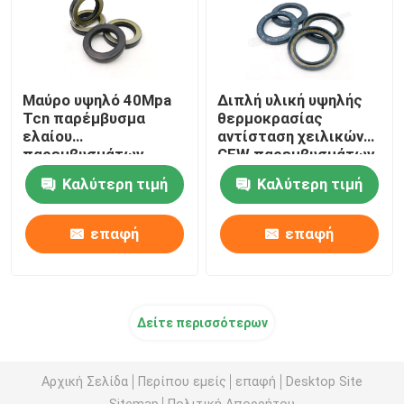
Μαύρο υψηλό 40Mpa
Διπλή υλική υψηλής
Tcn παρέμβυσμα
θερμοκρασίας
ελαίου
αντίσταση χειλικών
παρεμβυσμάτων
CFW παρεμβυσμάτων
ελαίου NBR υδραυλικό
ελαίου FKM
Καλύτερη τιμή
Καλύτερη τιμή
επαφή
επαφή
Δείτε περισσότερων
Αρχική Σελίδα
Περίπου εμείς
επαφή
Desktop Site
Sitemap
Πολιτική Απορρήτου