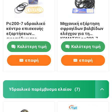
Pc200-7 υδραυλικό
Μηχανική εξάρτηση
κέντρο επισκευής
σφραγίδων βαλβίδων
εξαρτήσεων
ελέγχου για τη
σφραγίδων της
KOMATSU pc200-7
KOMATSU κοινά
εκσκαφέας
Καλύτερη τιμή
Καλύτερη τιμή
PU/NBR
επαφή
επαφή
Υδραυλικό παρέμβυσμα ελαίου
(7)