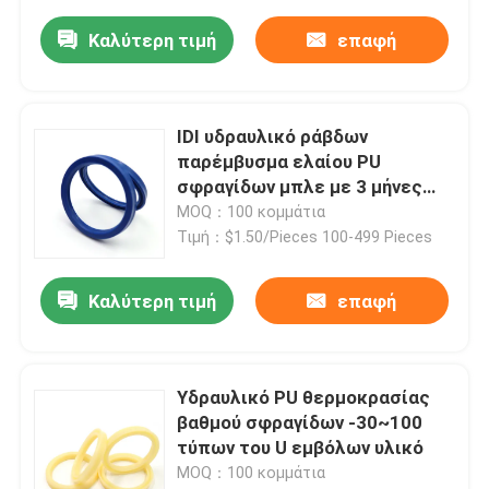
Καλύτερη τιμή
επαφή
IDI υδραυλικό ράβδων
παρέμβυσμα ελαίου PU
σφραγίδων μπλε με 3 μήνες
εξουσιοδότησης
MOQ：100 κομμάτια
Τιμή：$1.50/Pieces 100-499 Pieces
Καλύτερη τιμή
επαφή
Υδραυλικό PU θερμοκρασίας
βαθμού σφραγίδων -30~100
τύπων του U εμβόλων υλικό
MOQ：100 κομμάτια