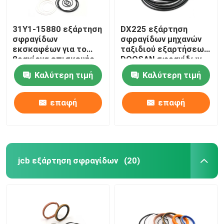
31Y1-15880 εξάρτηση
DX225 εξάρτηση
σφραγίδων
σφραγίδων μηχανών
εκσκαφέων για το
ταξιδιού εξαρτήσεων
βραχίονα επισκευής
DOOSAN σφραγίδων
r210lc-7 Hyundai
υδραυλικών αντλιών
Καλύτερη τιμή
Καλύτερη τιμή
εκσκαφέων
επαφή
επαφή
jcb εξάρτηση σφραγίδων
(20)