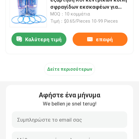
σφραγίδων εκσκαφέων για
μηχανικό
MOQ：10 κομμάτια
Εξάρτηση σφραγίδων εκσκαφέων
Τιμή：$0.65/Pieces 10-99 Pieces
jcb εξάρτηση σφραγίδων
Καλύτερη τιμή
επαφή
Εξάρτηση σφραγίδων της KOMATSU
Δείτε περισσότερων
Υδραυλική σφραγίδα ράβδων
Αφήστε ένα μήνυμα
Υδραυλικό παρέμβυσμα ελαίου
We bellen je snel terug!
Υδραυλική σφραγίδα σκόνης
Υδραυλική σφραγίδα εμβόλων