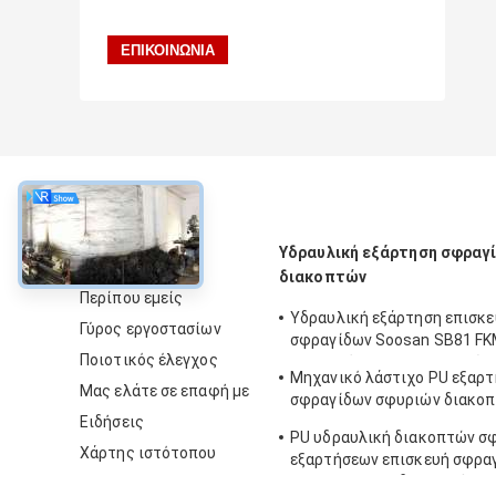
περίπου
Υδραυλική εξάρτηση σφραγ
διακοπτών
Περίπου εμείς
Υδραυλική εξάρτηση επισκ
Γύρος εργοστασίων
σφραγίδων Soosan SB81 FKM
Ποιοτικός έλεγχος
εκσκαφέα αντιολισθητικών
Μηχανικό λάστιχο PU εξαρ
Μας ελάτε σε επαφή με
σφραγίδων σφυριών διακοπ
Ειδήσεις
Sooan Sb81
PU υδραυλική διακοπτών σ
Χάρτης ιστότοπου
εξαρτήσεων επισκευή σφρα
Soosan SB50 υδραυλική