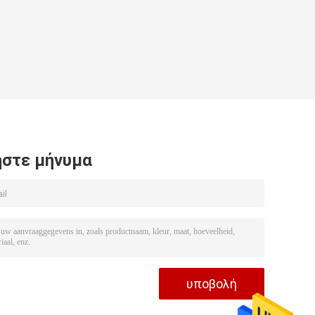
στε μήνυμα