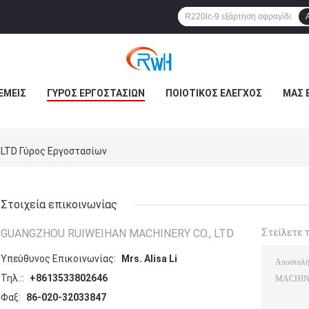
ΕΜΕΊΣ
ΓΎΡΟΣ ΕΡΓΟΣΤΑΣΊΩΝ
ΠΟΙΟΤΙΚΌΣ ΈΛΕΓΧΟΣ
ΜΑΣ 
LTD Γύρος Εργοστασίων
Στοιχεία επικοινωνίας
GUANGZHOU RUIWEIHAN MACHINERY CO., LTD
Στείλετε 
Υπεύθυνος Επικοινωνίας:
Mrs. Alisa Li
Τηλ.::
+8613533802646
Φαξ:
86-020-32033847