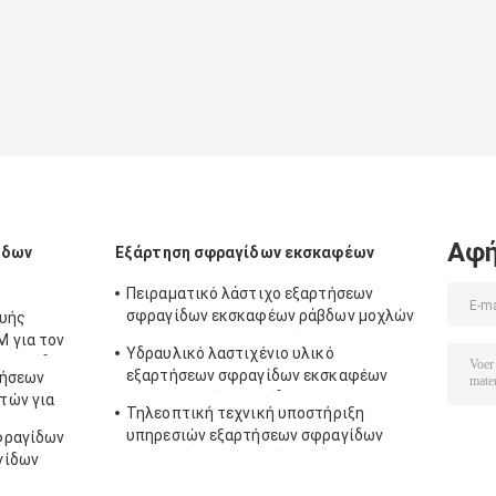
Αφή
ίδων
Εξάρτηση σφραγίδων εκσκαφέων
Πειραματικό λάστιχο εξαρτήσεων
σφραγίδων εκσκαφέων ράβδων μοχλών
ευής
της VOLVO για μηχανικό
 για τον
Υδραυλικό λαστιχένιο υλικό
 αλυσίδων
εξαρτήσεων σφραγίδων εκσκαφέων
τήσεων
πειραματικών βαλβίδων S6K
τών για
Τηλεοπτική τεχνική υποστήριξη
υπηρεσιών εξαρτήσεων σφραγίδων
φραγίδων
εκσκαφέων επισκευής γατών 966D
γίδων