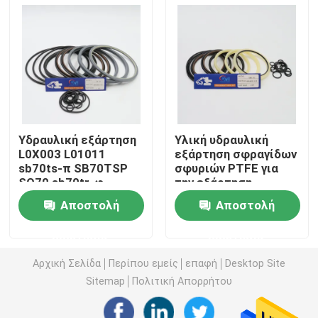
Εξάρτηση σφραγίδων εκσκαφέων
jcb εξάρτηση σφραγίδων
Εξάρτηση σφραγίδων της KOMATSU
Υδραυλική εξάρτηση
Υλική υδραυλική
L0X003 L01011
εξάρτηση σφραγίδων
sb70ts-π SB70TSP
σφυριών PTFE για
Υδραυλική σφραγίδα ράβδων
SQ70 sb70tr-φ
την εξάρτηση
SB70TRF σφραγίδων
διακοπτών βράχου
Αποστολή
Αποστολή
διακοπτών SOOSAN
Damo DMB 70
Υδραυλικό παρέμβυσμα ελαίου
SB70
ερώτησης
ερώτησης
Υδραυλική σφραγίδα σκόνης
Αρχική Σελίδα
Περίπου εμείς
επαφή
Desktop Site
Sitemap
Πολιτική Απορρήτου
Υδραυλική σφραγίδα εμβόλων