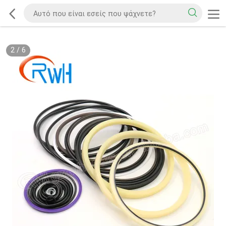
2
/
6