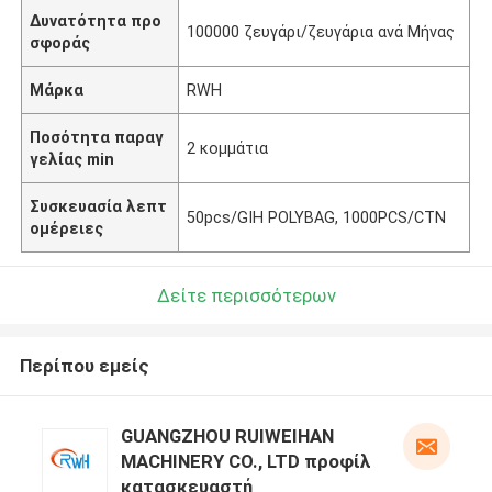
Δυνατότητα προ
100000 ζευγάρι/ζευγάρια ανά Μήνας
σφοράς
Μάρκα
RWH
Ποσότητα παραγ
2 κομμάτια
γελίας min
Συσκευασία λεπτ
50pcs/GIH POLYBAG, 1000PCS/CTN
ομέρειες
Δείτε περισσότερων
Περίπου εμείς
GUANGZHOU RUIWEIHAN
MACHINERY CO., LTD προφίλ
κατασκευαστή