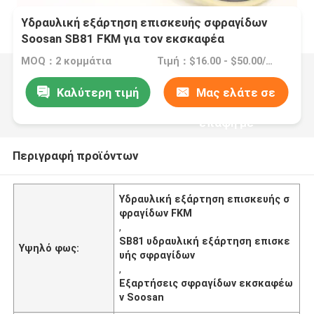
Υδραυλική εξάρτηση επισκευής σφραγίδων
Soosan SB81 FKM για τον εκσκαφέα
αντιολισθητικών αλυσίδων
MOQ：2 κομμάτια
Τιμή：$16.00 - $50.00/Pieces
Καλύτερη τιμή
Μας ελάτε σε
επαφή με
Περιγραφή προϊόντων
Υδραυλική εξάρτηση επισκευής σ
φραγίδων FKM
,
SB81 υδραυλική εξάρτηση επισκε
Υψηλό φως:
υής σφραγίδων
,
Εξαρτήσεις σφραγίδων εκσκαφέω
ν Soosan