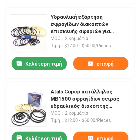
Υδραυλική εξάρτηση
σφραγίδων διακοπτών
επισκευής σφυριών για
HM2180 Α.Μ. σειρά
MOQ：2 κομμάτια
Τιμή：$12.00 - $60.00/Pieces
Καλύτερη τιμή
επαφή
Atals Copcp κατάλληλος
MB1500 σφραγίδων σειράς
υδραυλικός διακόπτης
σφυριών βράχου εξαρτήσεων
MOQ：2 κομμάτια
Τιμή：$12.00 - $60.00/Pieces
Καλύτερη τιμή
επαφή