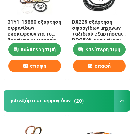
Κιτ στεγανοποίησης φορτωτή
31Y1-15880 εξάρτηση
DX225 εξάρτηση
σφραγίδων
σφραγίδων μηχανών
εκσκαφέων για το
ταξιδιού εξαρτήσεων
βραχίονα επισκευής
DOOSAN σφραγίδων
r210lc-7 Hyundai
υδραυλικών αντλιών
Καλύτερη τιμή
Καλύτερη τιμή
εκσκαφέων
επαφή
επαφή
jcb εξάρτηση σφραγίδων
(20)