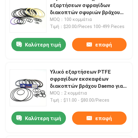
εξαρτήσεων σφραγίδων
διακοπτών σφυριών βράχου
επισκευής για Sb81
MOQ：100 κομμάτια
Τιμή：$20.00/Pieces 100-499 Pieces
Καλύτερη τιμή
επαφή
Υλικό εξαρτήσεων PTFE
σφραγίδων εκσκαφέων
διακοπτών βράχου Daemo για
DMB 140
MOQ：2 κομμάτια
Τιμή：$11.00 - $80.00/Pieces
Καλύτερη τιμή
επαφή