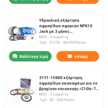
Υδραυλική εξάρτηση
σφραγίδων σφυριών NPK10
Jack με 3 μήνες
εξουσιοδότησης
MOQ：2 κομμάτια
Τιμή：$12.00 - $60.00/Pieces
Καλύτερη τιμή
επαφή
Σπίτι
31Y1-15880 εξάρτηση
σφραγίδων εκσκαφέων για το
βραχίονα επισκευής r210lc-7
Προϊόντα
Hyundai
MOQ：2 κομμάτια
Τιμή：8$ - 20$/Pieces
Βίντεο