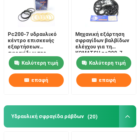
Pc200-7 υδραυλικό
Μηχανική εξάρτηση
κέντρο επισκευής
σφραγίδων βαλβίδων
εξαρτήσεων
ελέγχου για τη
σφραγίδων της
KOMATSU pc200-7
KOMATSU κοινά
εκσκαφέας
Καλύτερη τιμή
Καλύτερη τιμή
PU/NBR
επαφή
επαφή
Υδραυλική σφραγίδα ράβδων
(20)