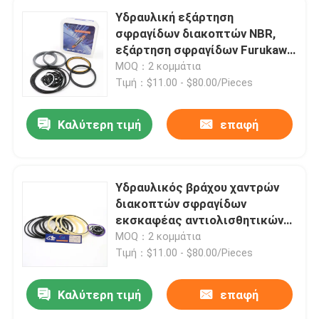
Υδραυλική εξάρτηση
σφραγίδων διακοπτών NBR,
εξάρτηση σφραγίδων Furukawa
σφυριών F6
MOQ：2 κομμάτια
Τιμή：$11.00 - $80.00/Pieces
Καλύτερη τιμή
επαφή
Υδραυλικός βράχου χαντρών
διακοπτών σφραγίδων
εκσκαφέας αντιολισθητικών
αλυσίδων Furukawa F21
MOQ：2 κομμάτια
εξαρτήσεων κατάλληλος
Τιμή：$11.00 - $80.00/Pieces
Καλύτερη τιμή
επαφή