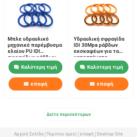
Μπλε υδραυλικό
Υδραυλική σφραγίδα
μηχανικό παρέμβυσμα
IDI 30Mpa ράβδων
ελαίου PU IDI
εκσκαφέων για τα
σφραγίδων ράβδων
καταστήματα
για τον εκσκαφέα
επισκευής
Καλύτερη τιμή
Καλύτερη τιμή
μηχανημάτων
επαφή
επαφή
Δείτε περισσότερων
Αρχική Σελίδα
Περίπου εμείς
επαφή
Desktop Site