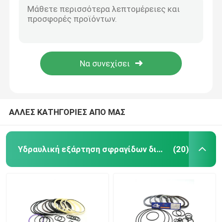
Εξάρτηση σφραγίδων pc200-6 6D102 KOMATSU, εξάρτηση επισκευής υδραυλικών αντλιών εκσκαφέων
Εξάρτηση σφραγίδων εκσκαφέων
KOMATSU pc200-7 κύριο υλικό αντικατάστασης NBR PTFE εξαρτήσεων σφραγίδων αντλιών
Κύριες σφραγίδες ράβδων εμβόλων εξαρτήσεων NBR pc200-8 σφραγίδων της KOMATSU αντλιών υδραυλικές
jcb εξάρτηση σφραγίδων
Εξάρτηση σφραγίδων εκσκαφέων Doosan DX225 3 υδραυλικών μήνες εξαρτήσεων επισκευής
Ταλάντευσης μηχανών υδραυλικός παρεμβυσμάτων ελαίου εκσκαφέας αντιολισθητικών αλυσίδων ΓΑΤΩΝ E320D εξαρτήσεων ΚΑΤΑΛΛΗΛΟΣ
Εξάρτηση σφραγίδων της KOMATSU
ΑΛΛΕΣ ΚΑΤΗΓΟΡΙΕΣ ΑΠΟ ΜΑΣ
Υδραυλική σφραγίδα ράβδων
Υδραυλική εξάρτηση σφραγίδων διακοπτών
(20)
Υδραυλικό παρέμβυσμα ελαίου
Υδραυλική σφραγίδα σκόνης
Υδραυλική σφραγίδα εμβόλων