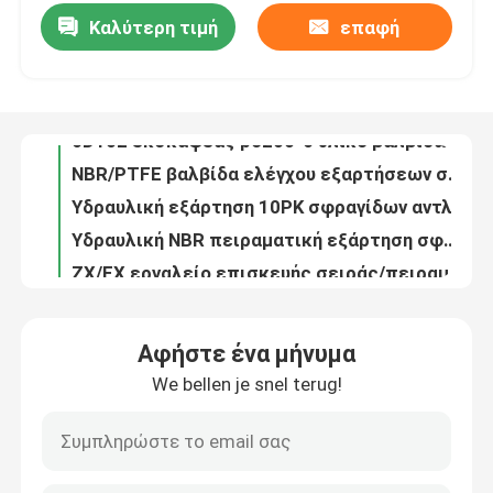
Καλύτερη τιμή
επαφή
Hitachi EX200 1 κιτ στεγανοποιητικού επισκευής υδραυλικού κυλίνδρου για βαλβίδα ελέγχου εκσκαφέα
Εξάρτηση σφραγίδων βαλβίδων ελέγχου εκσκαφέων για το Caterpillar E320C
Περίπου εμείς
E320D υδραυλική εξάρτηση σφραγίδων επισκευής βαλβίδων ελέγχου για το Caterpillar
6D102 εκσκαφέας pc200-6 υλικό βαλβίδων ελέγχου εξαρτήσεων σφραγίδων της KOMATSU PTFE
Γύρος εργοστασίων
NBR/PTFE βαλβίδα ελέγχου εξαρτήσεων σφραγίδων της KOMATSU για τον εκσκαφέα PC71
Υδραυλική εξάρτηση 10PK σφραγίδων αντλιών εργαλείων επισκευής λαστιχένια
Ποιοτικός έλεγχος
Υδραυλική NBR πειραματική εξάρτηση σφραγίδων αντλιών εκσκαφέων για το Caterpillar E320B
ZX/EX εργαλείο επισκευής σειράς/πειραματική εξάρτηση σφραγίδων αντλιών για Hitachi
Μας ελάτε σε επαφή με
Υδραυλική πειραματική εξάρτηση επισκευής αντλιών εξαρτήσεων σφραγίδων αντλιών εκσκαφέων/εργαλείο για Kawasaki K3V112
Πειραματική εξάρτηση μοχλών πενταλιών ποδιών εκσκαφέων για το Caterpillar
Ειδήσεις
Αφήστε ένα μήνυμα
KOMATSU pc200-8 μηχανική εξάρτηση πειραματικών βαλβίδων παρεμβυσμάτων ελαίου λαστιχένια υλική
We bellen je snel terug!
Υδραυλικό πειραματικό λάστιχο εξαρτήσεων σφραγίδων βαλβίδων μοχλών για τον εκσκαφέα ΓΑΤΩΝ
Περιπτώσεις
Λαστιχένια εξάρτηση βαλβίδων μοχλών Hitachi εξαρτήσεων σφραγίδων ράβδων σειράς εκσκαφέων ZX
Υδραυλική ADJ επισκευής εξάρτηση σφραγίδων διαγραμμιστών διαδρομής για τη KOMATSU PC200
Υδραυλική εξάρτηση σφραγίδων διακοπτών
Εξάρτηση NBR σφραγίδων υδραυλικών αντλιών της VOLVO EC210B για τον εκσκαφέα αντιολισθητικών αλυσίδων