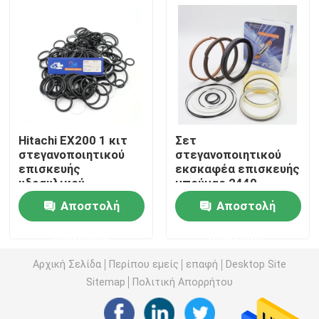
Εξάρτηση σφραγίδων εκσκαφέων
jcb εξάρτηση σφραγίδων
Εξάρτηση σφραγίδων της KOMATSU
Hitachi EX200 1 κιτ
Σετ
στεγανοποιητικού
στεγανοποιητικού
επισκευής
εκσκαφέα επισκευής
Υδραυλική σφραγίδα ράβδων
υδραυλικού
μπούμας 2440
κυλίνδρου για
9238KT Για Daewoo
Αποστολή
Αποστολή
βαλβίδα ελέγχου
DH300 5 DH300 7
Υδραυλικό παρέμβυσμα ελαίου
εκσκαφέα
ερώτησης
ερώτησης
Υδραυλική σφραγίδα σκόνης
Αρχική Σελίδα
Περίπου εμείς
επαφή
Desktop Site
Sitemap
Πολιτική Απορρήτου
Υδραυλική σφραγίδα εμβόλων