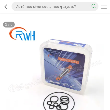
2
/
6