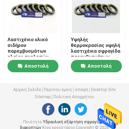
Εξάρτηση σφραγίδων εκσκαφέων
jcb εξάρτηση σφραγίδων
Λαστιχένιο υλικό
Υψηλής
σιδήρου
θερμοκρασίας υψηλή
παρεμβυσμάτων
λαστιχένια σφραγίδα
Εξάρτηση σφραγίδων της KOMATSU
ελαίου σκελετών
παρεμβυσμάτων
υδραυλικό για τον
ελαίου TCN
Αποστολή
Αποστολή
εκσκαφέα
υδραυλική
Υδραυλική σφραγίδα ράβδων
ερώτησης
ερώτησης
Υδραυλικό παρέμβυσμα ελαίου
Αρχική Σελίδα
Περίπου εμείς
επαφή
Desktop Site
Sitemap
Πολιτική Απορρήτου
Υδραυλική σφραγίδα σκόνης
Ποιότητα
Υδραυλική εξάρτηση σφραγίδων
Υδραυλική σφραγίδα εμβόλων
διακοπτών
Κίνα εργοστάσιο.Copyright © 2026