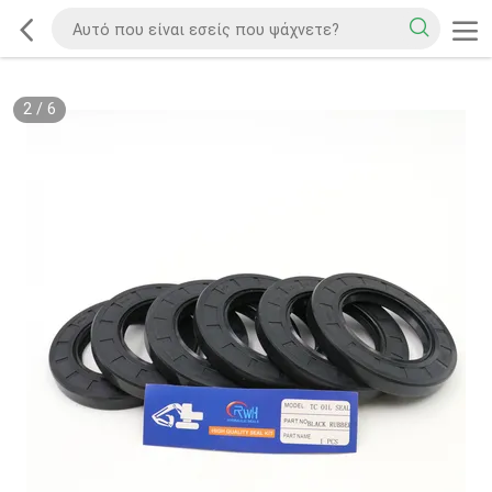
2
/
6