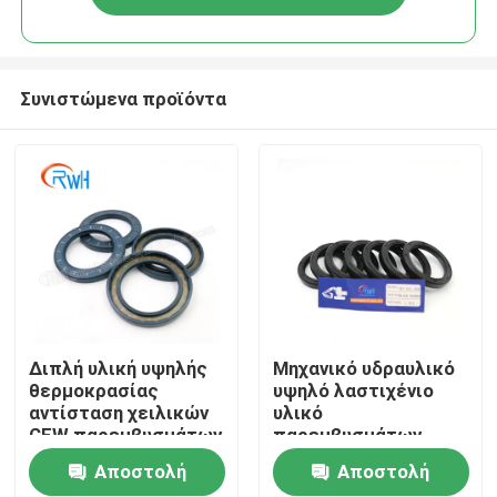
Συνιστώμενα προϊόντα
Σπίτι
Διπλή υλική υψηλής
Μηχανικό υδραυλικό
θερμοκρασίας
υψηλό λαστιχένιο
αντίσταση χειλικών
υλικό
Προϊόντα
CFW παρεμβυσμάτων
παρεμβυσμάτων
ελαίου FKM
ελαίου σκελετών
Αποστολή
Αποστολή
TCV
Βίντεο