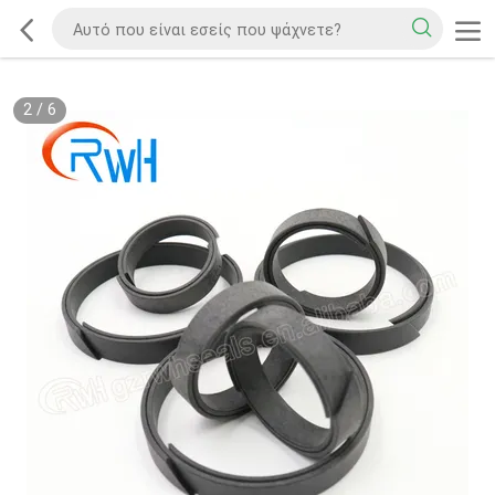
2
/
6