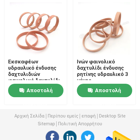
Εξάρτηση σφραγίδων εκσκαφέων
jcb εξάρτηση σφραγίδων
Εξάρτηση σφραγίδων της KOMATSU
Εκσκαφέων
Ινών φαινολικό
υδραυλικό ένδυσης
δαχτυλίδι ένδυσης
δαχτυλιδιών
ρητίνης υδραυλικό 3
Υδραυλική σφραγίδα ράβδων
φαινολικό δαχτυλίδι
μήνες
οδηγών ρητίνης
εξουσιοδότησης
Αποστολή
Αποστολή
υδραυλικό
Υδραυλικό παρέμβυσμα ελαίου
ερώτησης
ερώτησης
Υδραυλική σφραγίδα σκόνης
Αρχική Σελίδα
Περίπου εμείς
επαφή
Desktop Site
Sitemap
Πολιτική Απορρήτου
Υδραυλική σφραγίδα εμβόλων