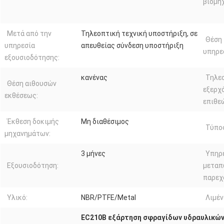
βιομηχ
Μετά από την
Τηλεοπτική τεχνική υποστήριξη, σε
Θέση
υπηρεσία
απευθείας σύνδεση υποστήριξη
υπηρε
εξουσιοδότησης:
κανένας
Τηλε
Θέση αιθουσών
εξερχ
εκθέσεως:
επιθε
Έκθεση δοκιμής
Μη διαθέσιμος
Τύπος
μηχανημάτων:
3 μήνες
Υπηρ
Εξουσιοδότηση:
μεταπ
παρεχ
Υλικό:
NBR/PTFE/Metal
Λιμέν
EC210B εξάρτηση σφραγίδων υδραυλικών