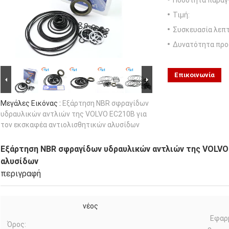
Ποσότητα παραγγ
Τιμή:
Συσκευασία λεπτ
Δυνατότητα προ
Επικοινωνία
Μεγάλες Εικόνας :
Εξάρτηση NBR σφραγίδων
υδραυλικών αντλιών της VOLVO EC210B για
τον εκσκαφέα αντιολισθητικών αλυσίδων
Εξάρτηση NBR σφραγίδων υδραυλικών αντλιών της VOLVO
αλυσίδων
περιγραφή
νέος
Εφαρ
Όρος: