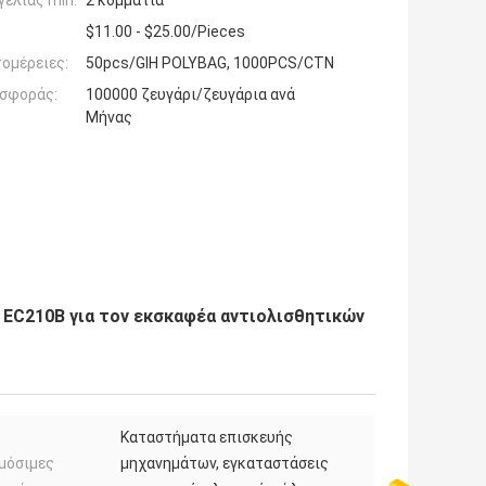
ελίας min:
2 κομμάτια
$11.00 - $25.00/Pieces
ομέρειες:
50pcs/GIH POLYBAG, 1000PCS/CTN
σφοράς:
100000 ζευγάρι/ζευγάρια ανά
Μήνας
 EC210B για τον εκσκαφέα αντιολισθητικών
Καταστήματα επισκευής
μόσιμες
μηχανημάτων, εγκαταστάσεις