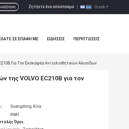
Ζητήστε ένα απόσπασμα
|
Greek
Αναζήτηση
ΕΛΆΤΕ ΣΕ ΕΠΑΦΉ ΜΕ
ΕΙΔΉΣΕΙΣ
ΠΕΡΙΠΤΏΣΕΙΣ
210B Για Τον Εκσκαφέα Αντιολισθητικών Αλυσίδων
ών της VOLVO EC210B για τον
ς:
Guangdong, Κίνα
RWH
τολής Όροι: