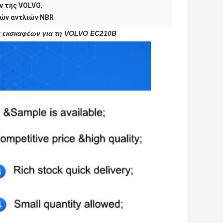
ν της VOLVO
,
ών αντλιών NBR
ς εκσκαφέων για τη VOLVO EC210B