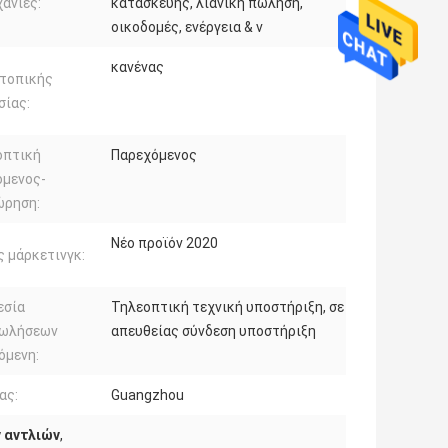
ανίες:
κατασκευής, λιανική πώληση,
οικοδομές, ενέργεια & ν
κανένας
 τοπικής
σίας:
οπτική
Παρεχόμενος
όμενος-
ώρηση:
Νέο προϊόν 2020
 μάρκετινγκ:
εσία
Τηλεοπτική τεχνική υποστήριξη, σε
ωλήσεων
απευθείας σύνδεση υποστήριξη
όμενη:
ας:
Guangzhou
 αντλιών
,