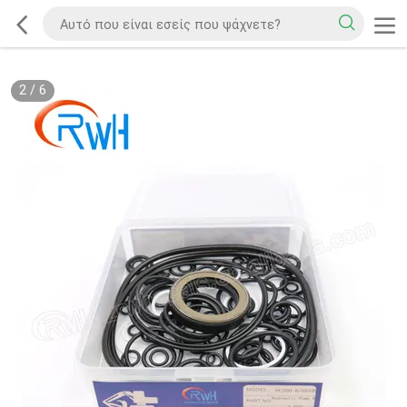
2
/
6