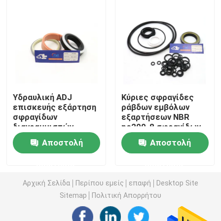
Εξάρτηση σφραγίδων εκσκαφέων
jcb εξάρτηση σφραγίδων
Εξάρτηση σφραγίδων της KOMATSU
Υδραυλική ADJ
Κύριες σφραγίδες
επισκευής εξάρτηση
ράβδων εμβόλων
σφραγίδων
εξαρτήσεων NBR
Υδραυλική σφραγίδα ράβδων
διαγραμμιστών
pc200-8 σφραγίδων
διαδρομής για τη
της KOMATSU
Αποστολή
Αποστολή
KOMATSU PC200
αντλιών υδραυλικές
Υδραυλικό παρέμβυσμα ελαίου
ερώτησης
ερώτησης
Υδραυλική σφραγίδα σκόνης
Αρχική Σελίδα
Περίπου εμείς
επαφή
Desktop Site
Sitemap
Πολιτική Απορρήτου
Υδραυλική σφραγίδα εμβόλων