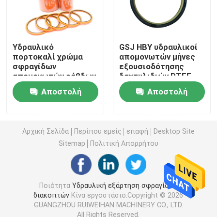
Εξάρτηση σφραγίδων εκσκαφέων
Υδραυλικό
GSJ HBY υδραυλικοί
jcb εξάρτηση σφραγίδων
πορτοκαλί χρώμα
απομονωτών μήνες
σφραγίδων
εξουσιοδότησης
απομονωτών ράβδων
δαχτυλιδιών PTFE
cOem HBY για τον
λαστιχένιοι καφετιοί
Εξάρτηση σφραγίδων της KOMATSU
Αποστολή
Αποστολή
εκσκαφέα
3
ερώτησης
ερώτησης
Υδραυλική σφραγίδα ράβδων
Αρχική Σελίδα
Περίπου εμείς
επαφή
Desktop Site
Sitemap
Πολιτική Απορρήτου
Υδραυλικό παρέμβυσμα ελαίου
Υδραυλική σφραγίδα σκόνης
Ποιότητα
Υδραυλική εξάρτηση σφραγίδων
διακοπτών
Κίνα εργοστάσιο.Copyright © 2026
GUANGZHOU RUIWEIHAN MACHINERY CO., LTD.
Υδραυλική σφραγίδα εμβόλων
All Rights Reserved.