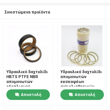
Συνιστώμενα προϊόντα
Υδραυλικό δαχτυλίδι
Υδραυλικό δαχτυλίδι
HBTS PTFE NBR
απομονωτών
Σπίτι
απομονωτών
εκσκαφέων
εξοπλισμού
αντιολισθητικών
κατασκευής
αλυσίδων, PU
Προϊόντα
Αποστολή
Αποστολή
σφραγίδα
απομονωτών της
ερώτησης
ερώτησης
Νέας Υόρκης Hby
Βίντεο