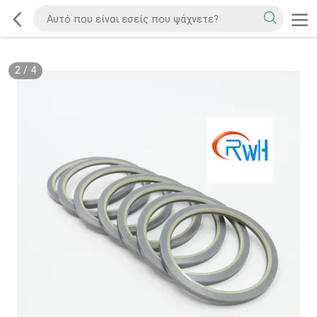
2
/
4