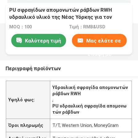
PU σφραγίδων απομονωτών ράβδων RWH
υδραυλικό υλικό της Νέας Υόρκης για τον
εκσκαφέα αντιολισθητικών αλυσίδων
MOQ：100
Τιμή：RMB&USD
Καλύτερη τιμή
Μας ελάτε σε
επαφή με
Περιγραφή προϊόντων
Υδραυλική σφραγίδα απομονωτών
ράβδων RWH
Υψηλό φως:
,
PU υδραυλική σφραγίδα απομονω
τών ράβδων
Όροι πληρωμής
T/T, Western Union, MoneyGram