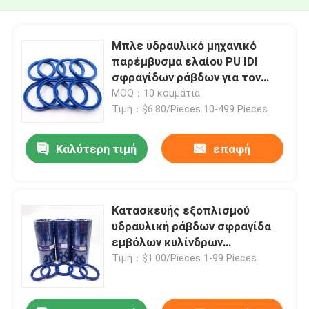
Μπλε υδραυλικό μηχανικό
παρέμβυσμα ελαίου PU IDI
σφραγίδων ράβδων για τον
εκσκαφέα
MOQ：10 κομμάτια
Τιμή：$6.80/Pieces 10-499 Pieces
Καλύτερη τιμή
επαφή
Κατασκευής εξοπλισμού
υδραυλική ράβδων σφραγίδα
εμβόλων κυλίνδρων
σφραγίδων μπλε
Τιμή：$1.00/Pieces 1-99 Pieces