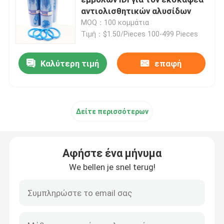
αντιολισθητικών αλυσίδων
MOQ：100 κομμάτια
Εξάρτηση σφραγίδων εκσκαφέων
Τιμή：$1.50/Pieces 100-499 Pieces
jcb εξάρτηση σφραγίδων
Καλύτερη τιμή
επαφή
Εξάρτηση σφραγίδων της KOMATSU
Δείτε περισσότερων
Υδραυλική σφραγίδα ράβδων
Αφήστε ένα μήνυμα
Υδραυλικό παρέμβυσμα ελαίου
We bellen je snel terug!
Υδραυλική σφραγίδα σκόνης
Υδραυλική σφραγίδα εμβόλων