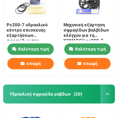
Pc200-7 υδραυλικό
Μηχανική εξάρτηση
κέντρο επισκευής
σφραγίδων βαλβίδων
εξαρτήσεων
ελέγχου για τη
σφραγίδων της
KOMATSU pc200-7
KOMATSU κοινά
εκσκαφέας
Καλύτερη τιμή
Καλύτερη τιμή
PU/NBR
επαφή
επαφή
Υδραυλική σφραγίδα ράβδων
(20)