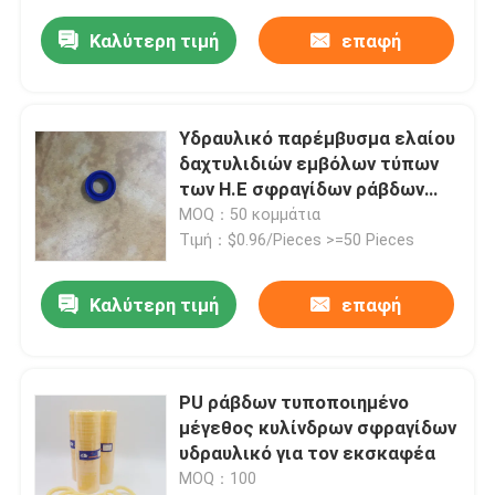
Καλύτερη τιμή
επαφή
Υδραυλικό παρέμβυσμα ελαίου
δαχτυλιδιών εμβόλων τύπων
των Η.Ε σφραγίδων ράβδων
εκσκαφέων αντιολισθητικών
MOQ：50 κομμάτια
αλυσίδων
Τιμή：$0.96/Pieces >=50 Pieces
Καλύτερη τιμή
επαφή
PU ράβδων τυποποιημένο
μέγεθος κυλίνδρων σφραγίδων
υδραυλικό για τον εκσκαφέα
MOQ：100