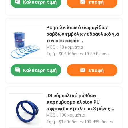
Καλύτερη τιμή
επαφή
PU μπλε λευκό σφραγίδων
ράβδων εμβόλων υδραυλικό για
τον εκσκαφέα
αντιολισθητικών αλυσίδων
MOQ：10 κομμάτια
Τιμή：$0.60/Pieces 10-99 Pieces
Καλύτερη τιμή
επαφή
IDI υδραυλικό ράβδων
παρέμβυσμα ελαίου PU
σφραγίδων μπλε με 3 μήνες
εξουσιοδότησης
MOQ：100 κομμάτια
Τιμή：$1.50/Pieces 100-499 Pieces