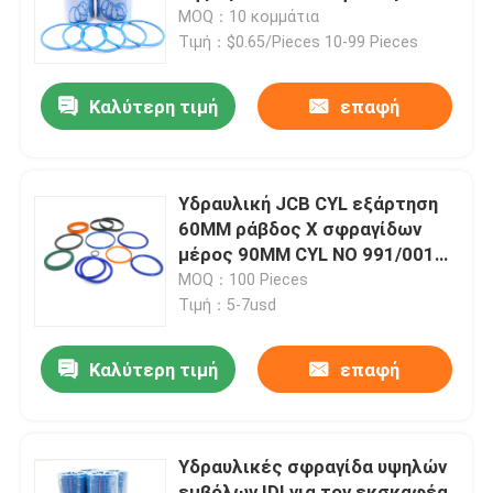
μηχανικό
MOQ：10 κομμάτια
Τιμή：$0.65/Pieces 10-99 Pieces
Περίπου εμείς
Καλύτερη τιμή
επαφή
Γύρος εργοστασίων
Ποιοτικός έλεγχος
Υδραυλική JCB CYL εξάρτηση
60MM ράβδος Χ σφραγίδων
μέρος 90MM CYL ΝΟ 991/00147
Μας ελάτε σε επαφή με
για Backhoe
MOQ：100 Pieces
Τιμή：5-7usd
Ειδήσεις
Καλύτερη τιμή
επαφή
Περιπτώσεις
Υδραυλικές σφραγίδα υψηλών
Υδραυλική εξάρτηση σφραγίδων διακοπτών
εμβόλων IDI για τον εκσκαφέα