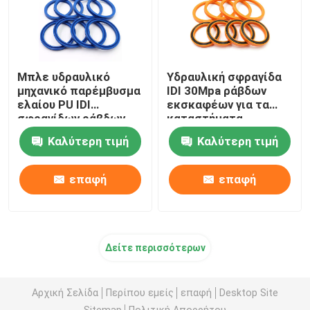
Μπλε υδραυλικό
Υδραυλική σφραγίδα
μηχανικό παρέμβυσμα
IDI 30Mpa ράβδων
ελαίου PU IDI
εκσκαφέων για τα
σφραγίδων ράβδων
καταστήματα
για τον εκσκαφέα
επισκευής
Καλύτερη τιμή
Καλύτερη τιμή
μηχανημάτων
επαφή
επαφή
Δείτε περισσότερων
Αρχική Σελίδα
Περίπου εμείς
επαφή
Desktop Site
Sitemap
Πολιτική Απορρήτου