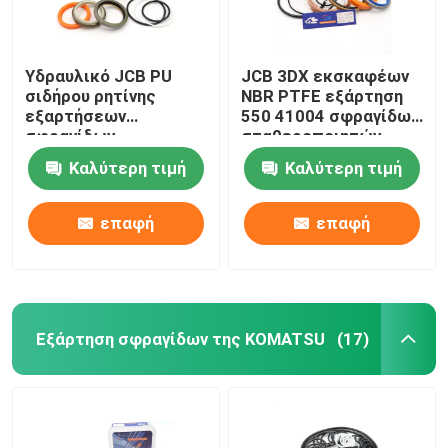
Υδραυλικό JCB PU
JCB 3DX εκσκαφέων
σιδήρου ρητίνης
NBR PTFE εξάρτηση
εξαρτήσεων
550 41004 σφραγίδων
σφραγίδων
σταθεροποιητών
λαστιχένιο υλικό για
Καλύτερη τιμή
Καλύτερη τιμή
332Y-5599
επαφή
επαφή
Εξάρτηση σφραγίδων της KOMATSU
(17)