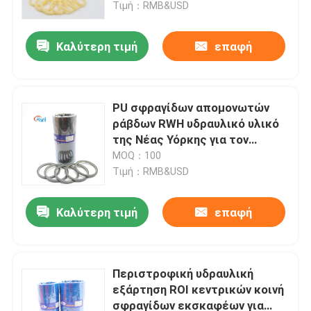
Τιμή：RMB&USD
Καλύτερη τιμή
επαφή
PU σφραγίδων απομονωτών
ράβδων RWH υδραυλικό υλικό
της Νέας Υόρκης για τον
εκσκαφέα αντιολισθητικών
MOQ：100
αλυσίδων
Τιμή：RMB&USD
Καλύτερη τιμή
επαφή
Σπίτι
Προϊόντα
Περιστροφική υδραυλική
εξάρτηση ROI κεντρικών κοινή
σφραγίδων εκσκαφέων για
Βίντεο