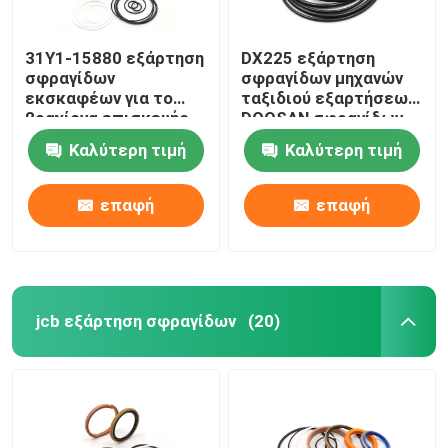
31Y1-15880 εξάρτηση
DX225 εξάρτηση
σφραγίδων
σφραγίδων μηχανών
εκσκαφέων για το
ταξιδιού εξαρτήσεων
βραχίονα επισκευής
DOOSAN σφραγίδων
r210lc-7 Hyundai
υδραυλικών αντλιών
Καλύτερη τιμή
Καλύτερη τιμή
εκσκαφέων
επαφή
επαφή
jcb εξάρτηση σφραγίδων
(20)